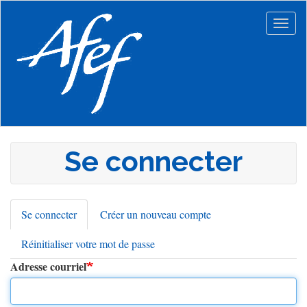
Aller
au
Togg
contenu
navig
principal
Se connecter
Se connecter
(onglet
Créer un nouveau compte
Onglets
actif)
Réinitialiser votre mot de passe
principaux
Adresse courriel