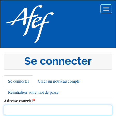
Aller
au
Togg
contenu
navig
principal
Se connecter
Se connecter
(onglet
Créer un nouveau compte
Onglets
actif)
Réinitialiser votre mot de passe
principaux
Adresse courriel