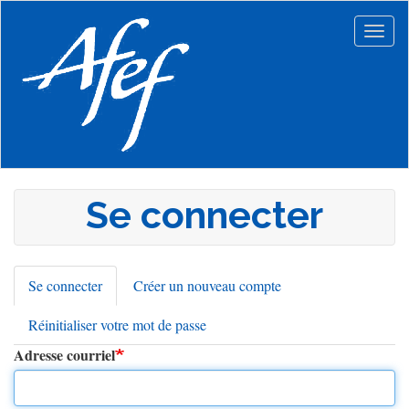
Aller
au
Togg
contenu
navig
principal
Se connecter
Se connecter
(onglet
Créer un nouveau compte
Onglets
actif)
Réinitialiser votre mot de passe
principaux
Adresse courriel