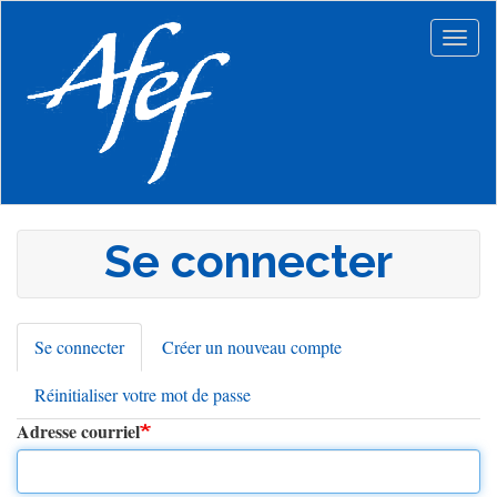
Aller
au
Togg
contenu
navig
principal
Se connecter
Se connecter
(onglet
Créer un nouveau compte
Onglets
actif)
Réinitialiser votre mot de passe
principaux
Adresse courriel