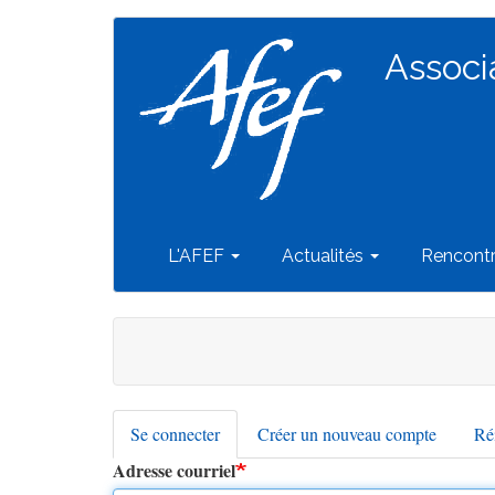
Navigation
Aller
au
Associ
principale
contenu
principal
L'AFEF
Actualités
Rencont
Se connecter
(onglet
Créer un nouveau compte
Réi
Onglets
actif)
Adresse courriel