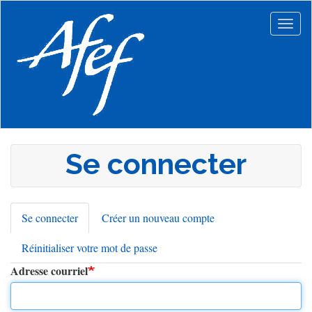
Aller
au
Togg
contenu
navig
principal
Se connecter
Se connecter
(onglet
Créer un nouveau compte
Onglets
actif)
Réinitialiser votre mot de passe
principaux
Adresse courriel