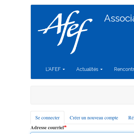
Navigation
Aller
au
Associ
principale
contenu
principal
L'AFEF
Actualités
Rencont
Se connecter
(onglet
Créer un nouveau compte
Réi
Onglets
actif)
Adresse courriel