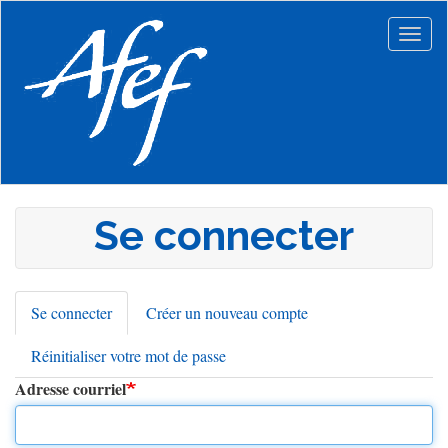
Aller
au
Togg
contenu
navig
principal
Se connecter
Se connecter
(onglet
Créer un nouveau compte
Onglets
actif)
Réinitialiser votre mot de passe
principaux
Adresse courriel