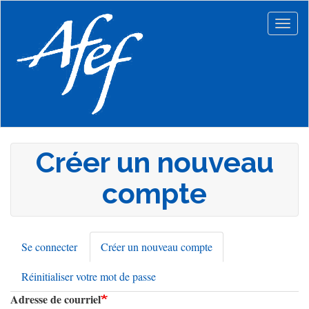
Aller
au
Togg
contenu
navig
principal
Créer un nouveau
compte
Se connecter
Créer un nouveau compte
(onglet
Onglets
actif)
Réinitialiser votre mot de passe
principaux
Adresse de courriel