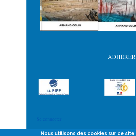
ADHÉRER
Menu
Pied
de
page
User
Se connecter
account
Nous utilisons des cookies sur ce sit