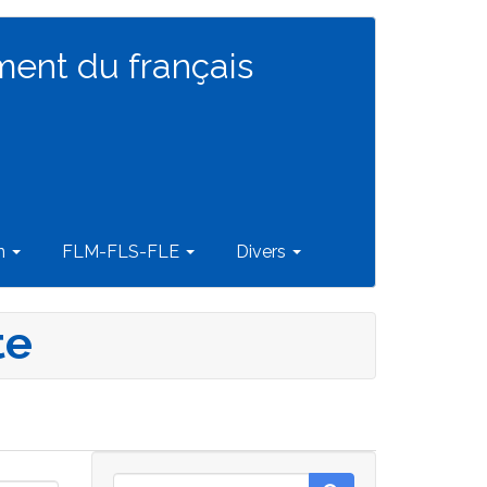
ment du français
on
FLM-FLS-FLE
Divers
te
Rechercher