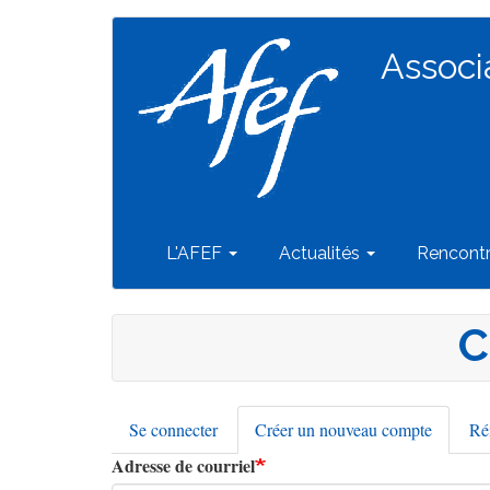
Navigation
Aller
au
Associ
principale
contenu
principal
L'AFEF
Actualités
Rencont
C
Se connecter
Créer un nouveau compte
(onglet
Réi
Onglets
actif)
Adresse de courriel