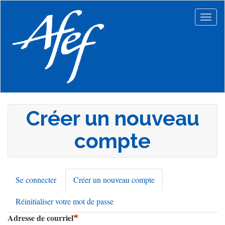
Aller
au
Togg
contenu
navig
principal
Créer un nouveau
compte
Se connecter
Créer un nouveau compte
(onglet
Onglets
actif)
Réinitialiser votre mot de passe
principaux
Adresse de courriel