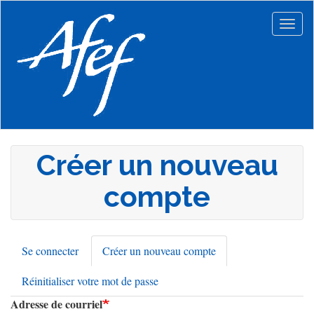
Aller
au
Togg
contenu
navig
principal
Créer un nouveau
compte
Se connecter
Créer un nouveau compte
(onglet
Onglets
actif)
Réinitialiser votre mot de passe
principaux
Adresse de courriel