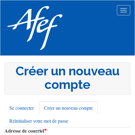
Aller
au
Togg
contenu
navig
principal
Créer un nouveau
compte
Se connecter
Créer un nouveau compte
(onglet
Onglets
actif)
Réinitialiser votre mot de passe
principaux
Adresse de courriel