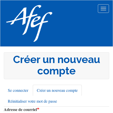
Aller
au
Togg
contenu
navig
principal
Créer un nouveau
compte
Se connecter
Créer un nouveau compte
(onglet
Onglets
actif)
Réinitialiser votre mot de passe
principaux
Adresse de courriel