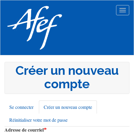
Aller
au
Togg
contenu
navig
principal
Créer un nouveau
compte
Se connecter
Créer un nouveau compte
(onglet
Onglets
actif)
Réinitialiser votre mot de passe
principaux
Adresse de courriel