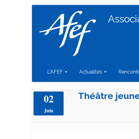
Navigation
Aller
au
Associ
principale
contenu
principal
L'AFEF
Actualités
Rencont
Théâtre jeune 
02
Juin