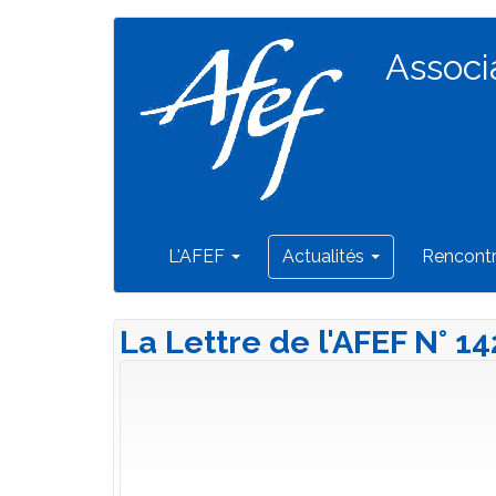
Navigation
Aller
au
Associ
principale
contenu
principal
L'AFEF
Actualités
Rencont
La Lettre de l'AFEF N° 