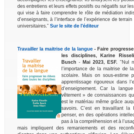
des entretiens et leurs effets positifs ou négatifs sur 
qui vise à faire comprendre le rôle de médiation ind
d’enseignants, à l’interface de l’expérience de terrain
universitaires."
Sur le site de l'éditeur
Travailler la maitrise de la langue
- Faire progresse
les
disciplines, Karine Rissel
Busch
-
Mai 2023, ESF.
"Nul n’
l’importance de la maitrise de l
scolaire. Mais on sous-estime p
apprentissage rigoureux dans l’
d’enseignement. Car la langue
vêtement » de connaissances qui l
est le matériau même grâce auque
savoirs. C’est en travaillant l
penser, en des opérations intellec
pas à la compréhension et à l’usa
mais impliquent des remaniements et des reconfig