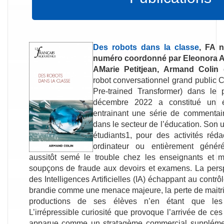
Des robots dans la classe
, FA n
numéro coordonné par
Eleonora A
AMarie Petitjean, Armand Colin é
robot conversationnel grand public
Pre-trained Transformer) dans le
décembre 2022 a constitué un é
entrainant une série de commentai
dans le secteur de l’éducation. Son u
étudiants1, pour des activités réda
ordinateur ou entièrement génér
aussitôt semé le trouble chez les enseignants et mul
soupçons de fraude aux devoirs et examens. La pers
des Intelligences Artificielles (IA) échappant au contr
brandie comme une menace majeure, la perte de maitris
productions de ses élèves n’en étant que les 
L’irrépressible curiosité que provoque l’arrivée de ces
apparue comme un stratagème commercial supplément