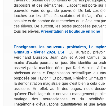
travers du prisme des contenus et par les pédagogies,
dispositifs et des démarches. L’accent est porté sur 
pauvreté, voire de grande pauvreté. De fait, ces élè
touchés par les difficultés scolaires et il s’agit d’un 
scolaire et de nombre de recherches qui n’éclairent pa
ces élèves. De surcroit, les pistes proposées peuvent
tous les élèves.
Présentation et boutique en ligne
Enseignants, les nouveaux prolétaires, Le taylor
Grimaud - février 2024, ESF
"Qui aurait pu prévoir
Ferdinand Buisson, Jean Zay et
Albert Camus, q
maître d’école pourrait, un jour, être identifié au prol
asservi par la machine décrit par Karl Marx ou à l’ou
obéissant dans « l’organisation scientifique du trav
proposée par Taylor ? Et pourtant, Frédéric Grimaud fai
la démonstration magistrale que c’est bien à cela que
assistons. En effet, au fil des pages, nous décou
qu’avec l’habillage du « nouveau management public 
mariage des neurosciences et du néolibérali
l’hégémonie d’évaluations quantitatives et une aval