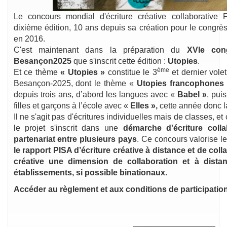
Le concours mondial d'écriture créative collaborative 
dixième édition, 10 ans depuis sa création pour le congrè
en 2016.
C'est maintenant dans la préparation du
XVIe con
Besançon2025
que s'inscrit cette édition :
Utopies
.
ème
Et ce thème
« Utopies »
constitue le 3
et dernier vole
Besançon-2025, dont le thème «
Utopies francophones 
depuis trois ans, d’abord les langues avec «
Babel »
, pui
filles et garçons à l’école avec «
Elles »,
cette année donc l
Il ne s'agit pas d'écritures individuelles mais de classes, 
le projet s'inscrit dans une
démarche d'écriture colla
partenariat entre plusieurs pays
. Ce concours valorise l
le rapport PISA d’écriture créative à distance et de coll
créative une dimension de collaboration et à distan
établissements, si possible binationaux.
Accéder au règlement et aux conditions de participatio
__________________