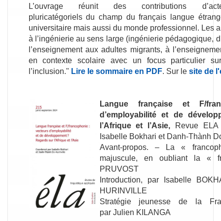
L’ouvrage réunit des contributions d’acte
pluricatégoriels du champ du français langue étra
universitaire mais aussi du monde professionnel. Les ar
à l’ingénierie au sens large (ingénierie pédagogique, d
l’enseignement aux adultes migrants, à l’enseigneme
en contexte scolaire avec un focus particulier su
l’inclusion."
Lire le sommaire en PDF
. Sur le
site de l
Langue française et F/fra
d’employabilité et de dévelo
l’Afrique et l’Asie,
Revue ELA
Isabelle Bokhari et Danh-Thành Do
Avant-propos. – La « franco
majuscule, en oubliant la « f
PRUVOST
Introduction, par Isabelle BO
HURINVILLE
Stratégie jeunesse de la Fra
par Julien KILANGA