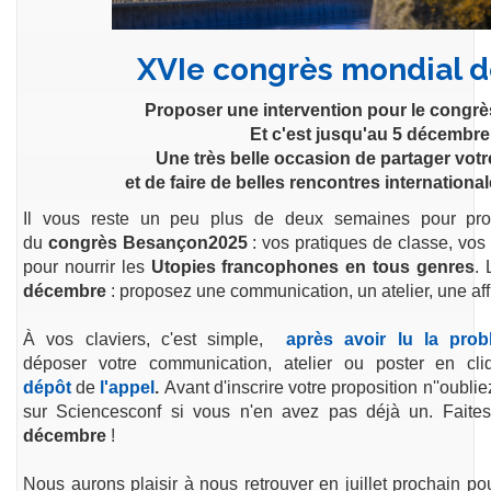
XVIe congrès mondial de
Proposer une intervention pour le congrès,
Et c'est jusqu'au 5 décembre 
Une très belle occasion de partager vot
et de faire de belles rencontres international
Il vous reste un peu plus de deux semaines pour pr
du
congrès Besançon2025
: vos pratiques de classe, vos
pour nourrir les
Utopies francophones en tous genres
. 
décembre
: proposez une communication, un atelier, une affi
À vos claviers, c'est simple,
après avoir lu la pro
déposer votre communication, atelier ou poster en cl
dépôt
de
l'appel
.
Avant d'inscrire votre proposition n''oubl
sur Sciencesconf si vous n'en avez pas déjà un. Faites
décembre
!
Nous aurons plaisir à nous retrouver en juillet prochain p