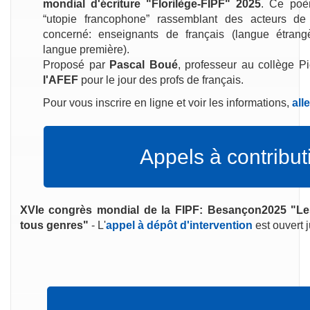
mondial d'écriture "Florilège-FIPF" 2025
. Ce poè
“utopie francophone” rassemblant des acteurs de 
concerné: enseignants de français (langue étran
langue première).
Proposé par
Pascal Boué
, professeur au collège P
l'AFEF
pour le jour des profs de français.
Pour vous inscrire en ligne et voir les informations,
all
Appels à contribut
XVIe congrès mondial de la FIPF: Besançon2025 "Le
tous genres"
- L'
appel à dépôt d'intervention
est ouvert 