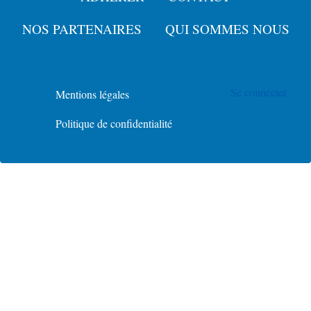
Menu
Pied
NOS PARTENAIRES
QUI SOMMES NOUS
de
User
page
Se connecter
account
Mentions légales
Menu
menu
Politique de confidentialité
Policy
for
Footer