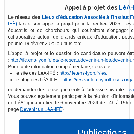
Appel à projet des
LéA-
Le réseau des
Lieux d'éducation Associés à l'Institut F
IFÉ)
lance son appel à projet pour la rentrée 2025. Les 
éducatifs et de chercheurs qui souhaitent s'engager 
collaborative autour de grands enjeux d'éducation, peuv
pour le 19 février 2025 au plus tard.
L'appel à projet et le dossier de candidature peuvent êtr
:
http://ife.ens-lyon.fr/lea/le-reseau/devenir-un-lea/devenir-u
Pour toute information complémentaire, consulter :
le site des LéA-IFÉ :
http://ife.ens-lyon.fr/lea
le blog des LéA-IFÉ :
https://reseaulea.hypotheses.org/
ou demander des renseignements à l'adresse suivante :
lea
Vous pouvez également participer à la réunion d'informati
de LéA” qui aura lieu le 6 novembre 2024 de 14h à 15h en vi
page
Devenir un LéA-IFÉ
)
Publications