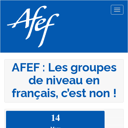
Aller
au
Togg
contenu
navig
principal
AFEF : Les groupes
de niveau en
français, c’est non !
14