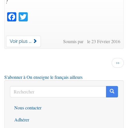
!
Facebook
Twitter
Soumis par le 23 Février 2016
Voir plus ...
Pagination
Page
››
suiva
S'abonner à On enseigne le français ailleurs
Rechercher
Recherc
Rechercher
Nous contacter
Outils
Adhérer