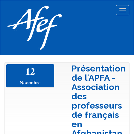
Aller
au
Togg
contenu
navig
principal
Présentation
12
de l'APFA -
Novembre
Association
des
professeurs
de français
en
Afghanistan