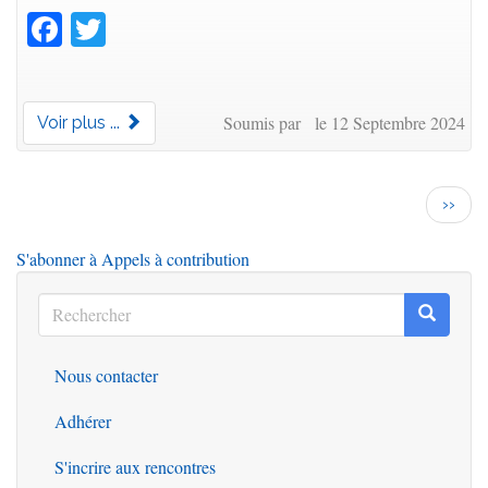
Facebook
Twitter
Soumis par le 12 Septembre 2024
Voir plus ...
Pagination
Page
››
suiva
S'abonner à Appels à contribution
Rechercher
Recherc
Rechercher
Nous contacter
Outils
Adhérer
S'incrire aux rencontres