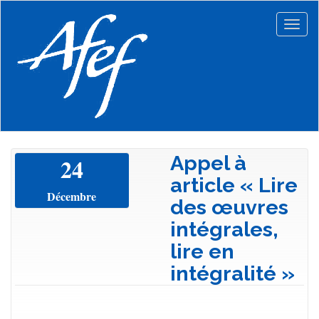
Aller
au
Togg
contenu
navig
principal
Appel à
24
article « Lire
Décembre
des œuvres
intégrales,
lire en
intégralité »