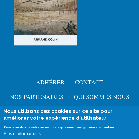
ADHÉRER
CONTACT
Menu
Pied
NOS PARTENAIRES
QUI SOMMES NOUS
de
Nous utilisons des cookies sur ce site pour
User
améliorer votre expérience d'utilisateur
page
Se connecter
account
Mentions légales
Vous avez donné votre accord pour que nous configurions des cookies.
Menu
Plus d'informations
Politique de confidentialité