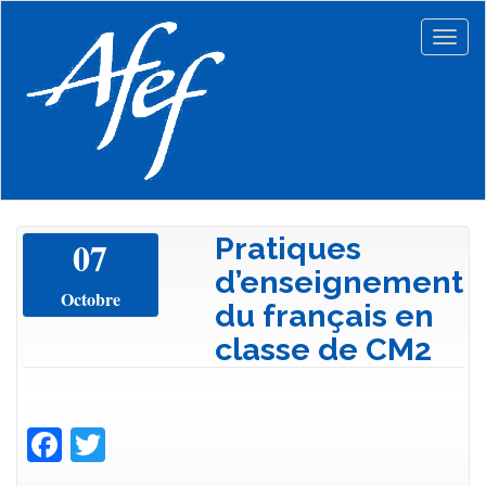
Aller
au
Togg
contenu
navig
principal
Pratiques
07
d’enseignement
Octobre
du français en
classe de CM2
Facebook
Twitter