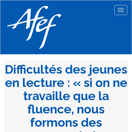
Aller
au
Togg
contenu
navig
principal
Difficultés des jeunes
en lecture : « si on ne
travaille que la
fluence, nous
formons des