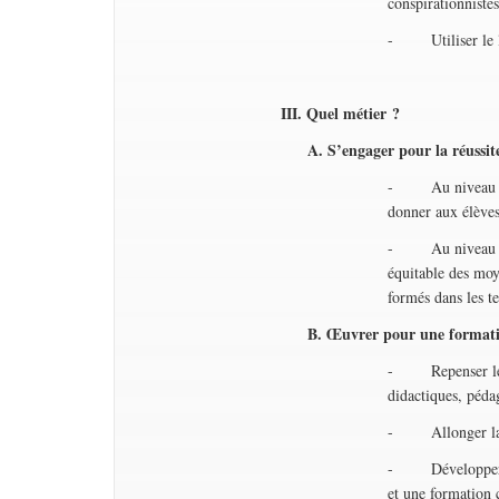
conspirationniste
- Utiliser le la
III. Quel métier ?
A. S’engager pour la réussite
- Au niveau local
donner aux élèves 
- Au niveau nati
équitable des moye
formés dans les te
B. Œuvrer pour une formati
- Repenser les c
didactiques, péda
- Allonger la fo
- Développer un 
et une formation c