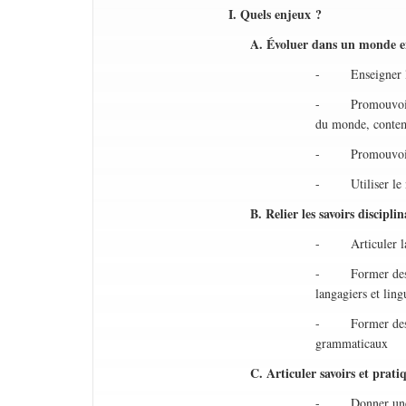
I. Quels enjeux ?
A. Évoluer dans un monde 
- Enseigner les 
- Promouvoir une 
du monde, contem
- Promouvoir l
- Utiliser le nu
B. Relier les savoirs discipli
- Articuler lang
- Former des suje
langagiers et ling
- Former des suj
grammaticaux
C. Articuler savoirs et prati
- Donner une plac