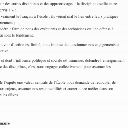
eur des autres disciplines et des apprentissages : la discipline oscille entre
ervir à » ;
vraiment le français à l’école : ils voient mal le lien entre leurs pratiques
prennent ;
idéré : faire de nous des exécutants et des techniciens est une offense à
i en sont le fondement.
ouvoir d’action est limité, nous impose de questionner nos engagements et
ective.
 et dont l’influence politique et sociale est immense, défendre l’enseignement
le des disciplines, c’est nous engager collectivement pour assumer les
.
e de l’équité une valeur centrale de l’École nous demande de redoubler de
 nos enjeux, assumer nos responsabilités et ancrer notre métier dans son
 les élèves.
mmaire