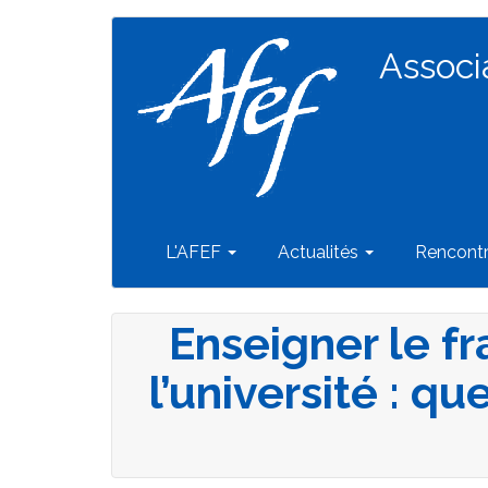
Navigation
Aller
au
Associ
principale
contenu
principal
L'AFEF
Actualités
Rencont
Enseigner le fr
l’université : q