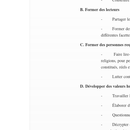
B. Former des lecteurs
- Partager le ra
- Former des suje
différentes facett
C. Former des personnes resp
- Faire lire-écri
religions, pour p
constitués, réels e
- Lutter contre l
D. Développer des valeurs 
- Travailler les
- Élaborer du di
- Questionner 
- Décrypter dans 