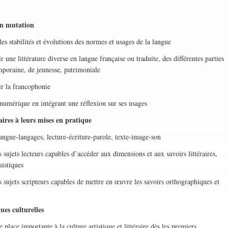
en mutation
stabilités et évolutions des normes et usages de la langue
littérature diverse en langue française ou traduite, des différentes parties
poraine, de jeunesse, patrimoniale
a francophonie
mérique en intégrant une réflexion sur ses usages
naires à leurs mises en pratique
ue-langages, lecture-écriture-parole, texte-image-son
ts lecteurs capables d’accéder aux dimensions et aux savoirs littéraires,
uistiques
ets scripteurs capables de mettre en œuvre les savoirs orthographiques et
ques culturelles
e importante à la culture artistique et littéraire dès les premiers