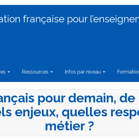
ation française pour l’enseigne
res
Ressources
Infos par niveau
Formati
ançais pour demain, de
uels enjeux, quelles resp
métier ?