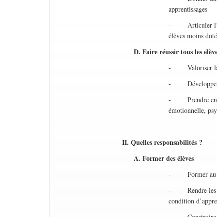
apprentissages
- Articuler l’his
élèves moins doté
D. Faire réussir tous les élèv
- Valoriser la 
- Développer l‘
- Prendre en com
émotionnelle, psy
II. Quelles responsabilités ?
A. Former des élèves
- Former au lire
- Rendre les élèv
condition d’appre
- Construire une