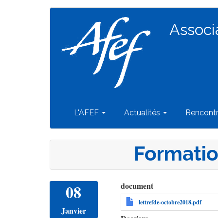
Navigation
Aller
au
Associ
principale
contenu
principal
L'AFEF
Actualités
Rencont
Formatio
document
08
lettrefde-octobre2018.pdf
Janvier