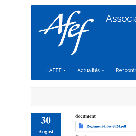
Navigation
Aller
au
Associ
principale
contenu
principal
L'AFEF
Actualités
Rencont
document
30
Règlement-Elles-2024.pdf
August