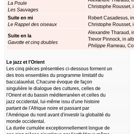
La Poule
Christophe Rousset, 
Les Sauvages
Suite en mi
Robert Casadesus, i
Le Rappel des oiseaux
Christophe Rousset, 
Alexandre Tharaud, 
Suite en la
Trevor Pinnock, in a
Gavotte et cinq doubles
Philippe
Rameau,
Co
Le jazz et l'Orient
Les cinq pièces présentées ci-dessous forment un
des trois ensembles du programme limitatif du
baccalauréat. Chacune évoque de façon
singulière le dialogue des cultures, celles de
l'Orient et du bassin méditerranéen et celles du
jazz occidental, lui-même issu d'une histoire
partant de l'Afrique noire et passant par
l'Amérique du nord avant d'investir la globalité du
monde occidental.
La durée cumulée exceptionnellement longue de