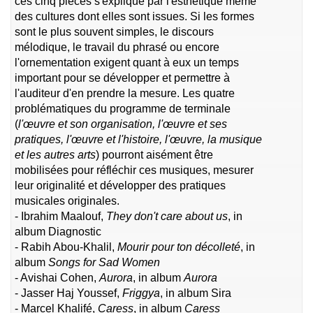
ces cinq pièces s'explique par l'esthétique même
des cultures dont elles sont issues. Si les formes
sont le plus souvent simples, le discours
mélodique, le travail du phrasé ou encore
l'ornementation exigent quant à eux un temps
important pour se développer et permettre à
l'auditeur d'en prendre la mesure. Les quatre
problématiques du programme de terminale
(
l'œuvre et son organisation, l'œuvre et ses
pratiques, l'œuvre et l'histoire, l'œuvre, la musique
et les autres arts
) pourront aisément être
mobilisées pour réfléchir ces musiques, mesurer
leur originalité et développer des pratiques
musicales originales.
- Ibrahim Maalouf,
They don't care about us
, in
album Diagnostic
- Rabih Abou-Khalil,
Mourir pour ton décolleté
, in
album
Songs for Sad Women
- Avishai Cohen,
Aurora
, in album
Aurora
- Jasser Haj Youssef,
Friggya
, in album Sira
- Marcel Khalifé,
Caress
, in album
Caress