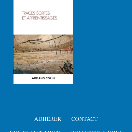
ADHÉRER
CONTACT
Menu