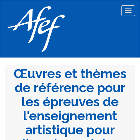
Aller
au
Togg
contenu
navig
principal
Œuvres et thèmes
de référence pour
les épreuves de
l'enseignement
artistique pour