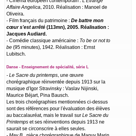
- Cinéma européen contemporain
: L'Étrange
Affaire Angelica
, 2010. Réalisation : Manoel de
Oliveira.
- Film français du patrimoine :
De battre mon
cœur s'est arrêté
(113mn), 2005. Réalisation :
Jacques Audiard.
- Comédie classique américaine :
To be or not to
be
(95 minutes), 1942. Réalisation : Ernst
Lubitsch.
Danse - Enseignement de spécialité, série L
- Le Sacre du printemps
, une œuvre
chorégraphique réinventée depuis 1913 sur la
musique d'Igor Stravinsky : Vaslav Nijinski,
Maurice Béjart, Pina Bausch.
Les trois chorégraphies mentionnées ci-dessus
sont des références pour l'évaluation des élèves
au baccalauréat, mais le travail sur
Le Sacre du
Printemps
et ses réinventions depuis 1913 ne
saurait se circonscrire à elles seules.
- May B
., pièce chorégraphique de Maguy Marin