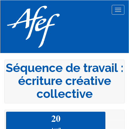
Aller
au
Togg
contenu
navig
principal
Séquence de travail :
écriture créative
collective
20