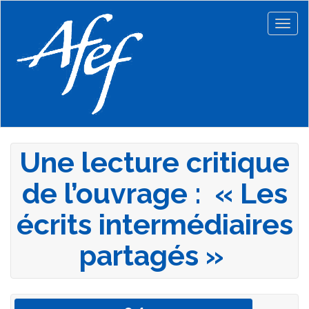
Aller
au
Togg
contenu
navig
principal
Une lecture critique
de l’ouvrage : « Les
écrits intermédiaires
partagés »