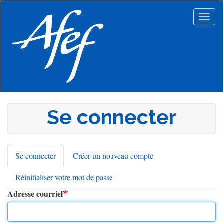
Aller
au
Togg
contenu
navig
principal
Se connecter
Se connecter
(onglet
Créer un nouveau compte
Onglets
actif)
Réinitialiser votre mot de passe
principaux
Adresse courriel