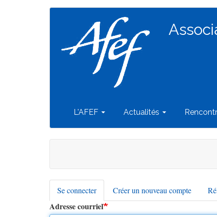
Navigation
Aller
au
Associ
principale
contenu
principal
L'AFEF
Actualités
Rencont
Se connecter
(onglet
Créer un nouveau compte
Réi
Onglets
actif)
Adresse courriel