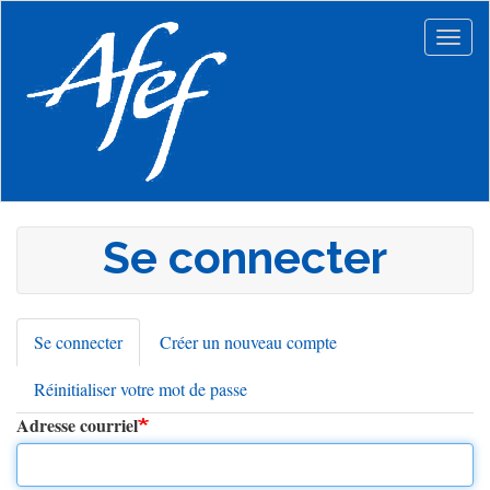
Aller
au
Togg
contenu
navig
principal
Se connecter
Se connecter
(onglet
Créer un nouveau compte
Onglets
actif)
Réinitialiser votre mot de passe
principaux
Adresse courriel