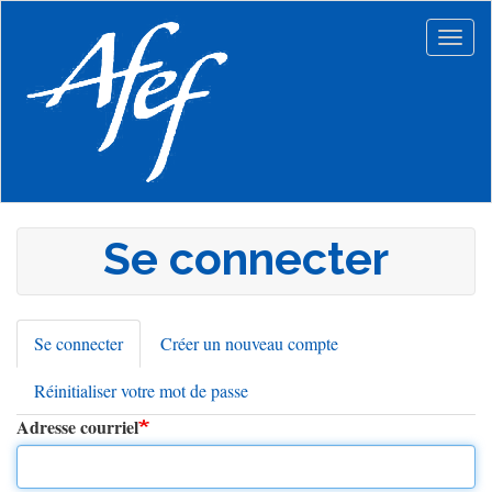
Aller
au
Togg
contenu
navig
principal
Se connecter
Se connecter
(onglet
Créer un nouveau compte
Onglets
actif)
Réinitialiser votre mot de passe
principaux
Adresse courriel