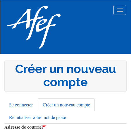
Aller
au
Togg
contenu
navig
principal
Créer un nouveau
compte
Se connecter
Créer un nouveau compte
(onglet
Onglets
actif)
Réinitialiser votre mot de passe
principaux
Adresse de courriel