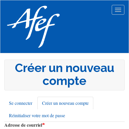
Aller
au
Togg
contenu
navig
principal
Créer un nouveau
compte
Se connecter
Créer un nouveau compte
(onglet
Onglets
actif)
Réinitialiser votre mot de passe
principaux
Adresse de courriel