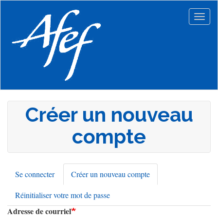
Aller
au
Togg
contenu
navig
principal
Créer un nouveau
compte
Se connecter
Créer un nouveau compte
(onglet
Onglets
actif)
Réinitialiser votre mot de passe
principaux
Adresse de courriel