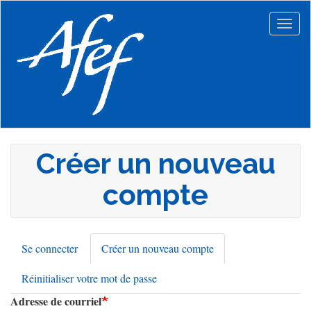
Aller
au
Togg
contenu
navig
principal
Créer un nouveau
compte
Se connecter
Créer un nouveau compte
(onglet
Onglets
actif)
Réinitialiser votre mot de passe
principaux
Adresse de courriel