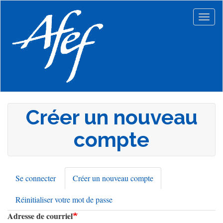
Aller
au
Togg
contenu
navig
principal
Créer un nouveau
compte
Se connecter
Créer un nouveau compte
(onglet
Onglets
actif)
Réinitialiser votre mot de passe
principaux
Adresse de courriel