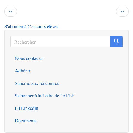
Pagination
Page
Page
‹‹
››
précédente
suiva
S'abonner à Concours élèves
Rechercher
Recherc
Rechercher
Nous contacter
Outils
Adhérer
S'incrire aux rencontres
S'abonner à la Lettre de l'AFEF
Fil LinkedIn
Documents