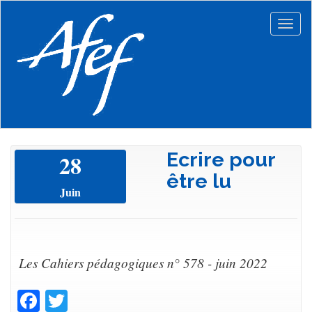
Aller
au
Togg
contenu
navig
principal
Ecrire pour
28
être lu
Juin
Les Cahiers pédagogiques n° 578 - juin 2022
Facebook
Twitter