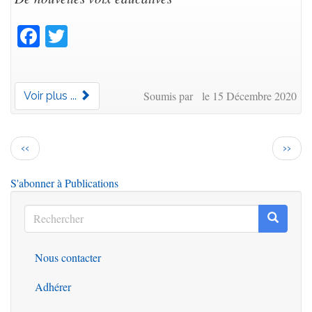
Facebook
Twitter
Soumis par le 15 Décembre 2020
Voir plus ...
Pagination
Page
Page
‹‹
››
précédente
suiva
S'abonner à Publications
Rechercher
Recherc
Rechercher
Nous contacter
Outils
Adhérer