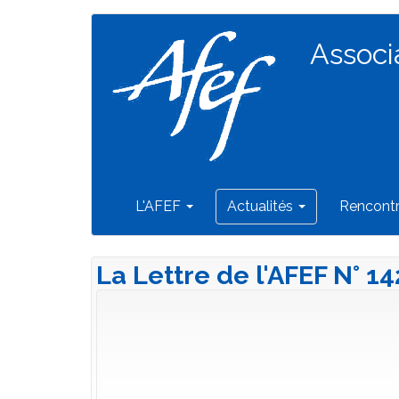
Navigation
Aller
au
Associ
principale
contenu
principal
L'AFEF
Actualités
Rencont
La Lettre de l'AFEF N° 